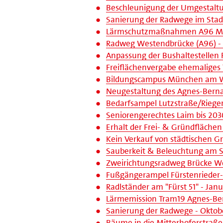
Beschleunigung der Umgestaltun
Sanierung der Radwege im Stadtb
Lärmschutzmaßnahmen A96 Machb
Radweg Westendbrücke (A96) - Ju
Anpassung der Bushaltestellen F
Freiflächenvergabe ehemaliges 
Bildungscampus München am Wes
Neugestaltung des Agnes-Bernau
Bedarfsampel Lutzstraße/Rieger
Seniorengerechtes Laim bis 2030
Erhalt der Frei- & Gründflächen 
Kein Verkauf von städtischen Gr
Sauberkeit & Beleuchtung am S-
Zweirichtungsradweg Brücke We
Fußgängerampel Fürstenrieder-
Radlständer am "Fürst 51" - Janu
Lärmemission Tram19 Agnes-Bern
Sanierung der Radwege - Oktobe
Bäume in die Mitterhoferstraße 