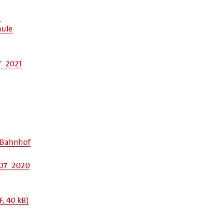
)
hule
7_2021
r Bahnhof
 07_2020
, 40 kB)