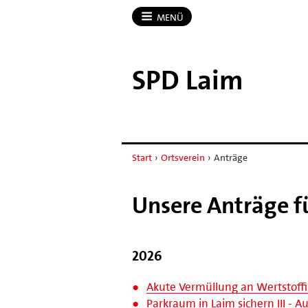
MENÜ
SPD Laim
Start
›
Ortsverein
›
Anträge
Unsere Anträge f
2026
Akute Vermüllung an Wertstoff
Parkraum in Laim sichern III - 