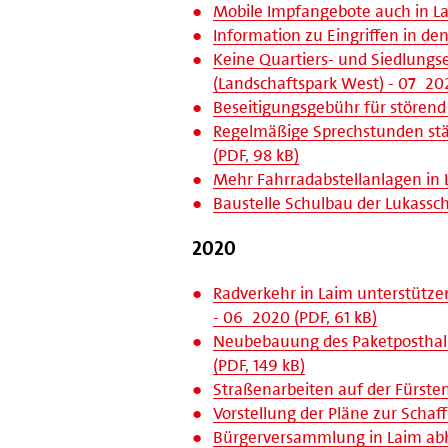
Mobile Impfangebote auch in La
Information zu Eingriffen in den
Keine Quartiers- und Siedlungs
(Landschaftspark West) - 07_202
Beseitigungsgebühr für störend 
Regelmäßige Sprechstunden stä
(PDF, 98 kB)
Mehr Fahrradabstellanlagen in
Baustelle Schulbau der Lukasschu
2020
Radverkehr in Laim unterstütz
- 06_2020 (PDF, 61 kB)
Neubebauung des Paketposthall
(PDF, 149 kB)
Straßenarbeiten auf der Fürste
Vorstellung der Pläne zur Scha
Bürgerversammlung in Laim abha