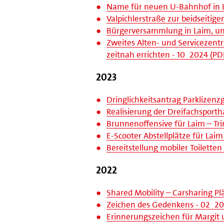
Name für neuen U-Bahnhof in L
Valpichlerstraße zur beidseitig
Bürgerversammlung in Laim, und
Zweites Alten- und Servicezent
zeitnah errichten - 10_2024 (PDF
2023
Dringlichkeitsantrag Parklizenz
Realisierung der Dreifachsportha
Brunnenoffensive für Laim – Tri
E-Scooter Abstellplätze für Laim
Bereitstellung mobiler Toilett
2022
Shared Mobility – Carsharing Pl
Zeichen des Gedenkens - 02_202
Erinnerungszeichen für Margit u